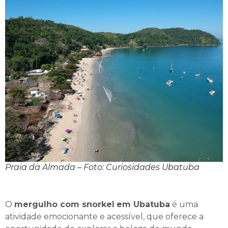
Praia da Almada – Foto: Curiosidades Ubatuba
O
mergulho com snorkel
em Ubatuba
é uma
atividade emocionante e acessível, que oferece a