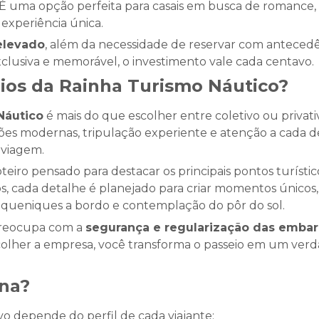
 É uma opção perfeita para casais em busca de romance,
experiência única.
elevado
, além da necessidade de reservar com anteced
lusiva e memorável, o investimento vale cada centavo.
eios da Rainha Turismo Náutico?
Náutico
é mais do que escolher entre coletivo ou privati
es modernas, tripulação experiente e atenção a cada de
 viagem.
roteiro pensado para destacar os principais pontos turís
tivos, cada detalhe é planejado para criar momentos único
piqueniques a bordo e contemplação do pôr do sol.
 preocupa com a
segurança e regularização das emba
lher a empresa, você transforma o passeio em um verd
ena?
ivo depende do perfil de cada viajante: