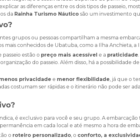
explicar as diferenças entre os dois tipos de passeio, m
ios da
Rainha Turismo Náutico
são um investimento que
vo?
entes grupos ou pessoas compartilham a mesma embarcaç
os mais conhecidos de Ubatuba, como a Ilha Anchieta, a I
e passeio estão o
preço mais acessível
e a
praticidade
rganização do passeio. Além disso, há a possibilidade de 
menos privacidade
e
menor flexibilidade
, já que o t
aradas costumam ser rápidas e o itinerário não pode ser 
ivo?
ndica, é exclusivo para você e seu grupo. A embarcação f
e permanência em cada local e até mesmo a hora de emb
stão o
roteiro personalizado
, o
conforto, a exclusivid